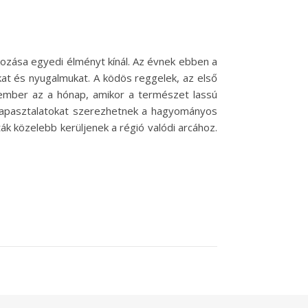
kozása egyedi élményt kínál. Az évnek ebben a
at és nyugalmukat. A ködös reggelek, az első
vember az a hónap, amikor a természet lassú
s tapasztalatokat szerezhetnek a hagyományos
ták közelebb kerüljenek a régió valódi arcához.