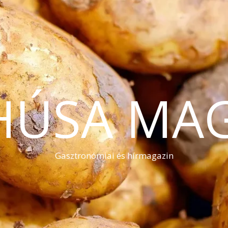
HÚSA MA
Gasztronómiai és hírmagazin