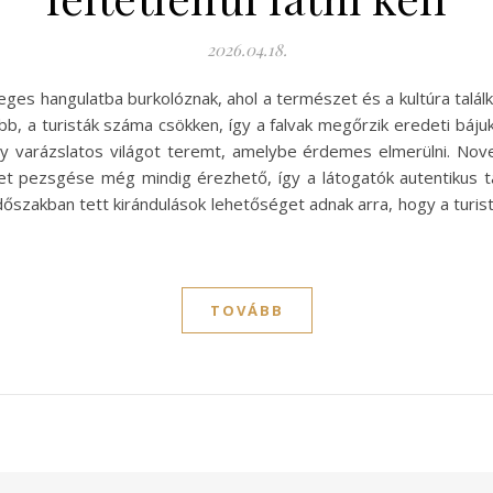
2026.04.18.
ges hangulatba burkolóznak, ahol a természet és a kultúra talál
, a turisták száma csökken, így a falvak megőrzik eredeti bájuk
y varázslatos világot teremt, amelybe érdemes elmerülni. No
élet pezsgése még mindig érezhető, így a látogatók autentiku
időszakban tett kirándulások lehetőséget adnak arra, hogy a turis
TOVÁBB