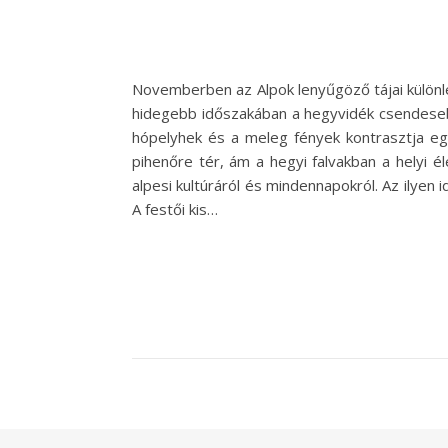
Novemberben az Alpok lenyűgöző tájai különle
hidegebb időszakában a hegyvidék csendesebb
hópelyhek és a meleg fények kontrasztja eg
pihenőre tér, ám a hegyi falvakban a helyi 
alpesi kultúráról és mindennapokról. Az ilyen 
A festői kis…