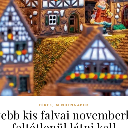
,
HÍREK
MINDENNAPOK
zebb kis falvai novembe
feltétlenül látni kell