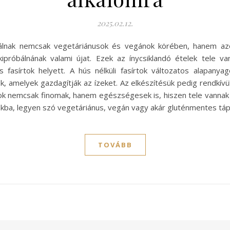
2025.02.12.
válnak nemcsak vegetáriánusok és vegánok körében, hanem azo
próbálnának valami újat. Ezek az ínycsiklandó ételek tele va
fasírtok helyett. A hús nélküli fasírtok változatos alapanya
, amelyek gazdagítják az ízeket. Az elkészítésük pedig rendkívü
tok nemcsak finomak, hanem egészségesek is, hiszen tele vannak r
kba, legyen szó vegetáriánus, vegán vagy akár gluténmentes táplá
TOVÁBB