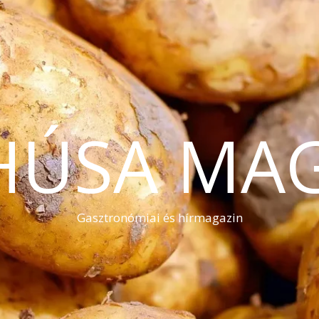
HÚSA MA
Gasztronómiai és hírmagazin