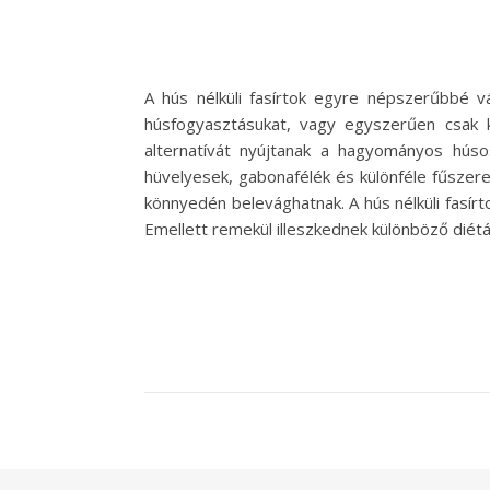
A hús nélküli fasírtok egyre népszerűbbé 
húsfogyasztásukat, vagy egyszerűen csak ki
alternatívát nyújtanak a hagyományos húsos 
hüvelyesek, gabonafélék és különféle fűszerek
könnyedén belevághatnak. A hús nélküli fasír
Emellett remekül illeszkednek különböző diétá