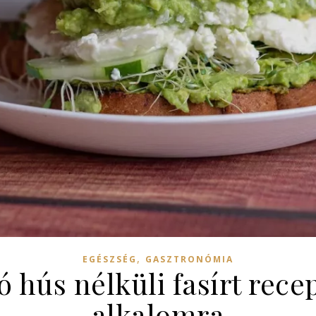
,
EGÉSZSÉG
GASZTRONÓMIA
ó hús nélküli fasírt rec
alkalomra