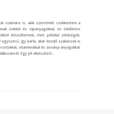
k számára is, akik szeretnék csökkenteni a
nnak ízekkel és tápanyagokkal, és tökéletes
gokból készülhetnek, mint például zöldségek,
l egyszerű, így bárki, akár kezdő szakácsok is
ostokkal, vitaminokkal és ásványi anyagokkal.
lkozásról. Egy jól elkészített…