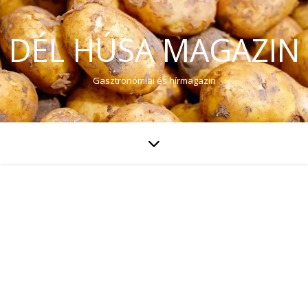
DÉL HÚSA MAGAZIN
Gasztronómiai és hírmagazin