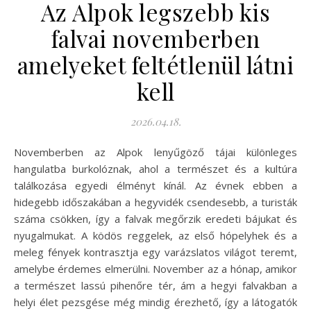
Az Alpok legszebb kis
falvai novemberben
amelyeket feltétlenül látni
kell
2026.04.18.
Novemberben az Alpok lenyűgöző tájai különleges
hangulatba burkolóznak, ahol a természet és a kultúra
találkozása egyedi élményt kínál. Az évnek ebben a
hidegebb időszakában a hegyvidék csendesebb, a turisták
száma csökken, így a falvak megőrzik eredeti bájukat és
nyugalmukat. A ködös reggelek, az első hópelyhek és a
meleg fények kontrasztja egy varázslatos világot teremt,
amelybe érdemes elmerülni. November az a hónap, amikor
a természet lassú pihenőre tér, ám a hegyi falvakban a
helyi élet pezsgése még mindig érezhető, így a látogatók