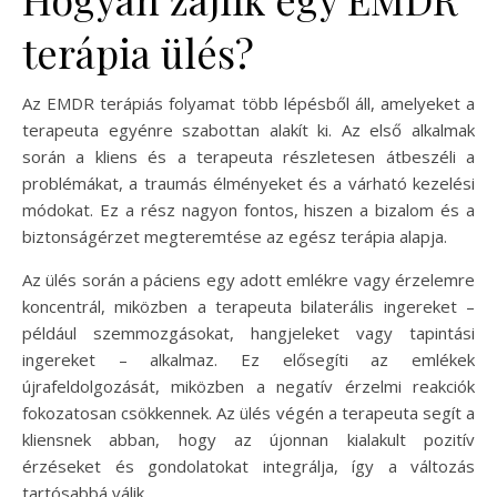
terápia ülés?
Az EMDR terápiás folyamat több lépésből áll, amelyeket a
terapeuta egyénre szabottan alakít ki. Az első alkalmak
során a kliens és a terapeuta részletesen átbeszéli a
problémákat, a traumás élményeket és a várható kezelési
módokat. Ez a rész nagyon fontos, hiszen a bizalom és a
biztonságérzet megteremtése az egész terápia alapja.
Az ülés során a páciens egy adott emlékre vagy érzelemre
koncentrál, miközben a terapeuta bilaterális ingereket –
például szemmozgásokat, hangjeleket vagy tapintási
ingereket – alkalmaz. Ez elősegíti az emlékek
újrafeldolgozását, miközben a negatív érzelmi reakciók
fokozatosan csökkennek. Az ülés végén a terapeuta segít a
kliensnek abban, hogy az újonnan kialakult pozitív
érzéseket és gondolatokat integrálja, így a változás
tartósabbá válik.