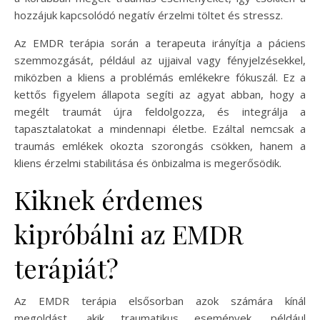
hozzájuk kapcsolódó negatív érzelmi töltet és stressz.
Az EMDR terápia során a terapeuta irányítja a páciens
szemmozgását, például az ujjaival vagy fényjelzésekkel,
miközben a kliens a problémás emlékekre fókuszál. Ez a
kettős figyelem állapota segíti az agyat abban, hogy a
megélt traumát újra feldolgozza, és integrálja a
tapasztalatokat a mindennapi életbe. Ezáltal nemcsak a
traumás emlékek okozta szorongás csökken, hanem a
kliens érzelmi stabilitása és önbizalma is megerősödik.
Kiknek érdemes
kipróbálni az EMDR
terápiát?
Az EMDR terápia elsősorban azok számára kínál
megoldást, akik traumatikus események, például