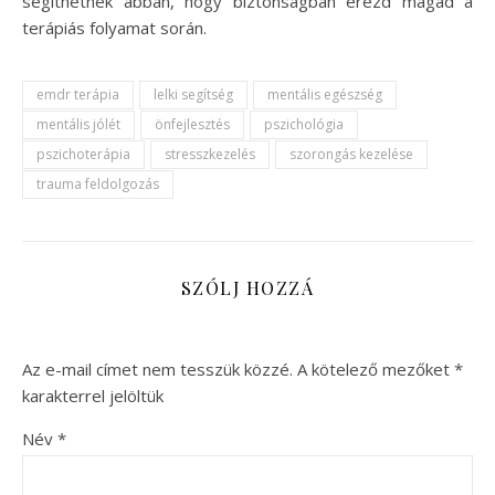
segíthetnek abban, hogy biztonságban érezd magad a
terápiás folyamat során.
emdr terápia
lelki segítség
mentális egészség
mentális jólét
önfejlesztés
pszichológia
pszichoterápia
stresszkezelés
szorongás kezelése
trauma feldolgozás
SZÓLJ HOZZÁ
Az e-mail címet nem tesszük közzé.
A kötelező mezőket
*
karakterrel jelöltük
Név
*