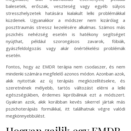
balesetek, erőszak, veszteség vagy egyéb súlyos
stresszhelyzetek hatására kialakult lelki problémákkal
küzdenek. Ugyanakkor a módszer nem kizárólag a
poszttraumás stressz kezelésére alkalmas. Számos más
pszichés nehézség esetén is hatékony segítséget
nyújthat, például szorongásos zavarok, fóbiák,
gyászfeldolgozás vagy akár önértékelési problémák
esetén.
Fontos, hogy az EMDR terápia nem csodaszer, és nem
mindenki számára megfelelő azonos módon. Azonban azok,
akik nyitottak az új terápiás megközelítésekre, és
szeretnének mélyebb, tartós változást elérni a lelki
egészségükben, érdemes kipróbálniuk ezt a módszert.
Gyakran azok, akik korábban kevés sikerrel jártak más
pszichoterápiás formákkal, itt találhatnak végre valódi
megkönnyebbülést.
Hogyan zajlik egy EMDR