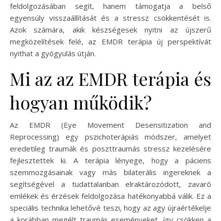
feldolgozásában segít, hanem támogatja a belső
egyensúly visszaállítását és a stressz csökkentését is.
Azok számára, akik készségesek nyitni az újszerű
megközelítések felé, az EMDR terápia új perspektívát
nyithat a gyógyulás útján.
Mi az az EMDR terápia és
hogyan működik?
Az EMDR (Eye Movement Desensitization and
Reprocessing) egy pszichoterápiás módszer, amelyet
eredetileg traumák és poszttraumás stressz kezelésére
fejlesztettek ki. A terápia lényege, hogy a páciens
szemmozgásainak vagy más bilaterális ingereknek a
segítségével a tudattalanban elraktározódott, zavaró
emlékek és érzések feldolgozása hatékonyabbá válik. Ez a
speciális technika lehetővé teszi, hogy az agy újraértékelje
a korábban megélt traumás eseményeket, így csökken a