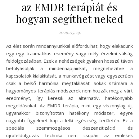
az EMDR terápiát és
hogyan segíthet neked
2026.05.29.
Az élet során mindannyiunkkal előfordulhat, hogy elakadunk
egy-egy traumatikus esemény vagy mély érzelmi válság
feldolgozásában. Ezek a nehézségek gyakran hosszú távon
befolyásolják a mindennapjainkat, megnehezítve a
kapcsolatok kialakítását, a munkavégzést vagy egyszerűen
csak a belső harmónia megtalálását. Sokak számára a
hagyományos terápiás módszerek nem hozzák meg a várt
eredményt, így keresik az alternatív, hatékonyabb
megoldásokat. Az EMDR terápia, mint egy viszonylag új,
ugyanakkor bizonyítottan hatékony módszer, egyre
nagyobb figyelmet kap a lelki egészség területén. Ez a
speciális szemmozgásos deszenzitizáció és
újrafeldolgozás technika nem csupán az emlékek