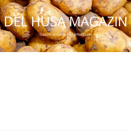
DÉL HÚSA MAGAZIN
Gasztronómiai és hírmagazin